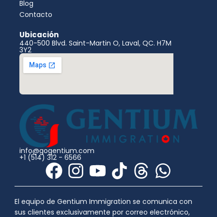
Blog
Contacto
Ubicación
440-500 Blvd. Saint-Martin O, Laval, QC. H7M
3Y2
info@gogentium.com
+1 (514) 312 - 6566
F
I
Y
T
T
W
a
n
o
i
h
h
c
s
u
k
r
a
El equipo de Gentium Immigration se comunica con
sus clientes exclusivamente por correo electrónico,