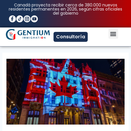
Ir
Post
Canadá proyecta recibir cerca de 380.000 nuevos
residentes permanentes en 2026, según cifras oficiales
al
navigation
del gobierno
contenido
Men
Consultoría