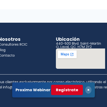
Nosotros
Ubicación
440-500 Blvd. Saint-Martin
Consultores RCIC
O, Laval, QC. H7M 3Y2
Blog
Contacto
s clientes exclusivamente por correo electrónico, utilizando e
ial info@gogentium.com ó comuníquese a traves de nuestras rede
Proximo Webinar
Regístrate
×