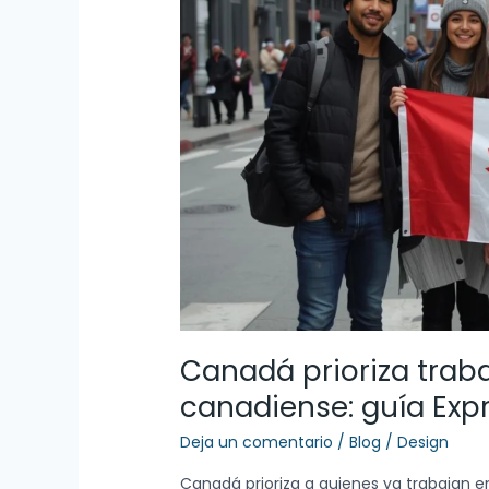
con
experiencia
canadiense:
guía
Express
Entry
2026
Canadá prioriza trab
canadiense: guía Expr
Deja un comentario
/
Blog
/
Design
Canadá prioriza a quienes ya trabajan en