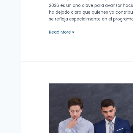
2026 es un año clave para avanzar haci
ha dejado claro que quienes ya contribuy
se refleja especialmente en el program
Read More »
Profesiones
más
Buscadas
en
Canadá:
Requisitos
y