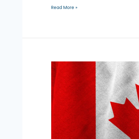
Read More »
Express
Entry
Canadian
Experience
Class:
8,000
ITAs
en
2026