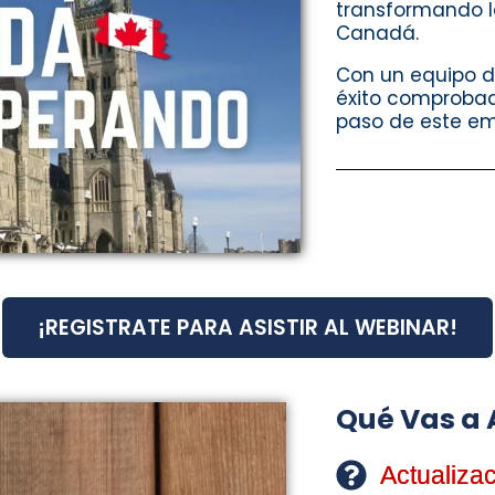
transformando l
Canadá.
Con un equipo de
éxito comprobad
paso de este e
¡REGISTRATE PARA ASISTIR AL WEBINAR!
Qué Vas a
Actualiza