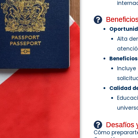
interna
Beneficio
Oportunid
Alta de
atenció
Beneficios
Incluye
solicit
Calidad de
Educaci
univers
Desafíos 
Cómo prepararte 