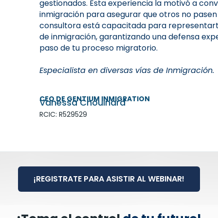
gestionados. Esta experiencia la motivó a conv
inmigración para asegurar que otros no pasen
consultora está capacitada para representar
de inmigración, garantizando una defensa ex
paso de tu proceso migratorio.
Especialista en diversas vías de Inmigración.
CEO DE GENTIUM INMIGRATION
Vanessa Chouinard
RCIC: R529529
¡REGISTRATE PARA ASISTIR AL WEBINAR!