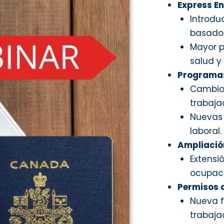
Express E
Introdu
basados
Mayor p
salud y
Programas
Cambios 
trabaja
Nuevas
laboral.
Ampliació
Extensi
ocupaci
Permisos d
Nueva f
trabaja