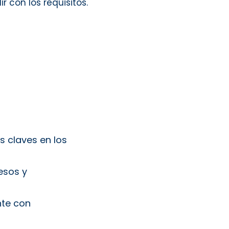
 con los requisitos.
s claves en los
esos y
nte con