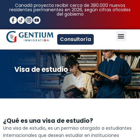
Ir
Canadá proyecta recibir cerca de 380.000 nuevos
residentes permanentes en 2026, según cifras oficiales
al
del gobierno
contenido
Men
Consultoría
Visa de estudio
¿Qué es una visa de estudio?
Una visa de estudio, es un permiso otorgado a estudiantes
internacionales que desean estudiar en instituciones