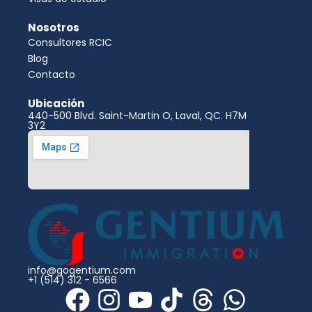
Nosotros
Consultores RCIC
Blog
Contacto
Ubicación
440-500 Blvd. Saint-Martin O, Laval, QC. H7M
3Y2
info@gogentium.com
+1 (514) 312 - 6566
F
I
Y
T
T
W