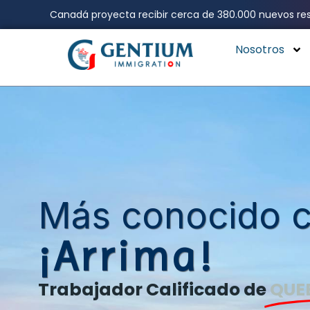
Ir
Canadá proyecta recibir cerca de 380.000 nuevos res
al
contenido
Nosotros
Más conocido 
¡Arrima!
Trabajador Calificado de
QUE