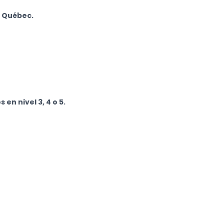
e Québec.
rán Competencias
edias y manuales.
en nivel 3, 4 o 5.