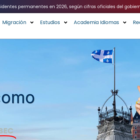
identes permanentes en 2026, según cifras oficiales del gobier
Migración
Estudios
Academia Idiomas
Re
como
BEC