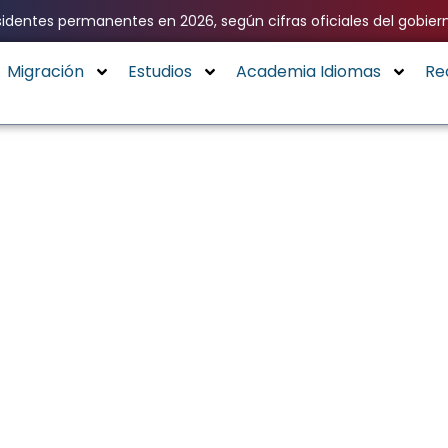
identes permanentes en 2026, según cifras oficiales del gobier
Migración
Estudios
Academia Idiomas
Re
 ACCEDER A NUESTRA
GAL GRATUITA