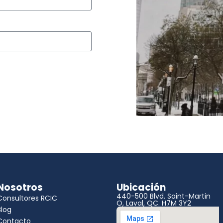
Nosotros
Ubicación
440-500 Blvd. Saint-Martin
Consultores RCIC
O, Laval, QC. H7M 3Y2
Blog
Contacto