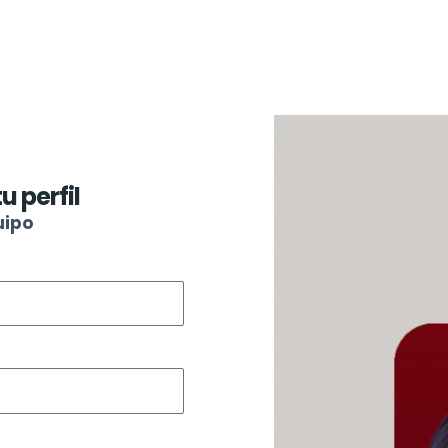
u perfil
uipo