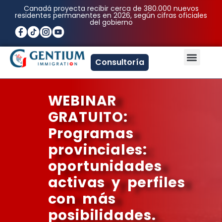
Ir
Canadá proyecta recibir cerca de 380.000 nuevos
residentes permanentes en 2026, según cifras oficiales
al
del gobierno
contenido
Men
Consultoría
WEBINAR
GRATUITO:
Programas
provinciales:
oportunidades
activas y perfiles
con más
posibilidades.