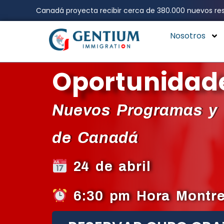
Ir
Canadá proyecta recibir cerca de 380.000 nuevos res
al
contenido
Nosotros
Oportunidade
Nuevos Programas y 
de Canadá
24 de abril
6:30 pm Hora Montre