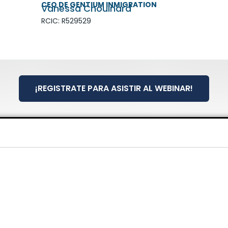
CEO DE GENTIUM INMIGRATION
Vanessa Chouinard
RCIC: R529529
¡REGISTRATE PARA ASISTIR AL WEBINAR!