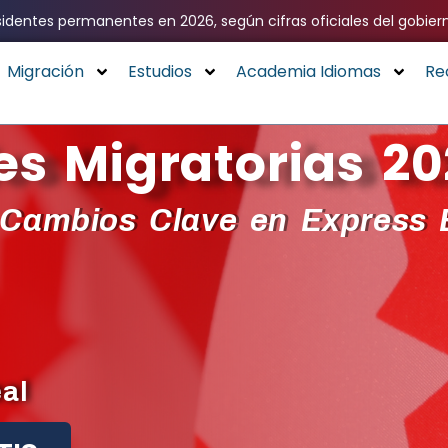
identes permanentes en 2026, según cifras oficiales del gobier
Migración
Estudios
Academia Idiomas
Re
s Migratorias 20
Cambios Clave en
Express 
al