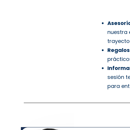
Asesoría
nuestra 
trayecto
Regalos 
práctico
Informac
sesión t
para ent