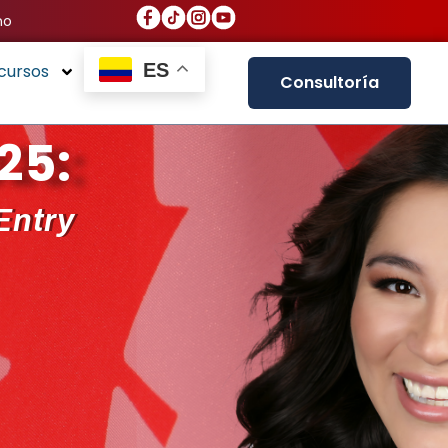
no
ES
cursos
Consultoría
25:
Entry