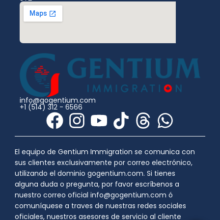
info@gogentium.com
+1 (514) 312 - 6566
F
I
Y
T
T
W
a
n
o
i
h
h
c
s
u
k
r
a
El equipo de Gentium Immigration se comunica con
sus clientes exclusivamente por correo electrónico,
e
t
t
t
e
t
utilizando el dominio gogentium.com. Si tienes
b
a
u
o
a
s
alguna duda o pregunta, por favor escríbenos a
nuestro correo oficial info@gogentium.com ó
o
g
b
k
d
a
comuníquese a traves de nuestras redes sociales
oficiales, nuestros asesores de servicio al cliente