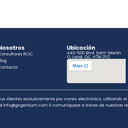
Nosotros
Ubicación
440-500 Blvd. Saint-Martin
Consultores RCIC
O, Laval, QC. H7M 3Y2
Blog
Contacto
s clientes exclusivamente por correo electrónico, utilizando e
ial info@gogentium.com ó comuníquese a traves de nuestras rede