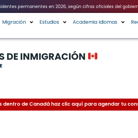
identes permanentes en 2026, según cifras oficiales del gobier
Migración
Estudios
Academia Idiomas
Re
S DE INMIGRACIÓN
E
ás dentro de Canadá haz clic aquí para agendar tu con