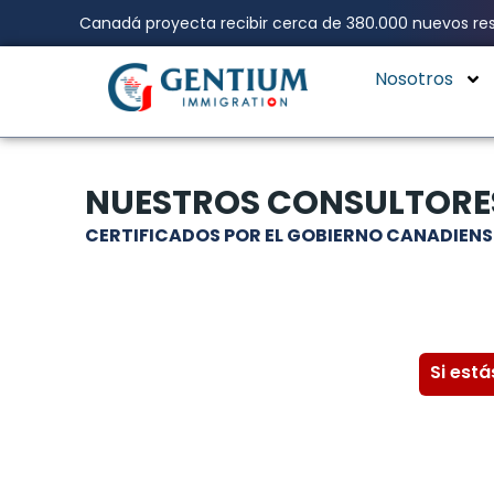
Ir
Canadá proyecta recibir cerca de 380.000 nuevos res
al
contenido
Nosotros
NUESTROS CONSULTORE
CERTIFICADOS POR EL GOBIERNO CANADIENS
Si est