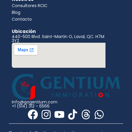
Consultores RCIC
Blog
Contacto
Ubicación
440-500 Blvd. Saint-Martin O, Laval, QC. H7M
3Y2
info@gogentium.com
+1 (514) 312 - 6566
F
I
Y
T
T
W
a
n
o
i
h
h