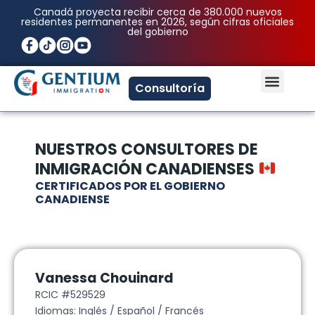
Ir
Canadá proyecta recibir cerca de 380.000 nuevos
residentes permanentes en 2026, según cifras oficiales
al
del gobierno
contenido
Men
Consultoría
NUESTROS CONSULTORES DE
INMIGRACIÓN CANADIENSES
CERTIFICADOS POR EL GOBIERNO
CANADIENSE
Vanessa Chouinard
RCIC #529529
Idiomas: Inglés / Español / Francés