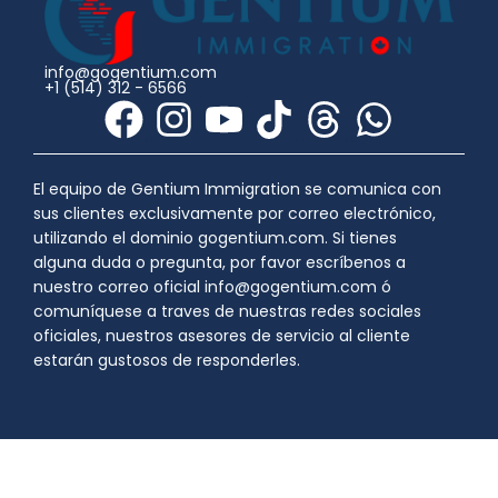
info@gogentium.com
+1 (514) 312 - 6566
F
I
Y
T
T
W
a
n
o
i
h
h
c
s
u
k
r
a
El equipo de Gentium Immigration se comunica con
sus clientes exclusivamente por correo electrónico,
e
t
t
t
e
t
utilizando el dominio gogentium.com. Si tienes
b
a
u
o
a
s
alguna duda o pregunta, por favor escríbenos a
nuestro correo oficial info@gogentium.com ó
o
g
b
k
d
a
comuníquese a traves de nuestras redes sociales
o
r
e
s
p
oficiales, nuestros asesores de servicio al cliente
estarán gustosos de responderles.
k
a
p
m