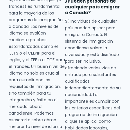
¿Pueden personas de
francés) es fundamental
cualquier país emigrar
a Canadá?
para la mayoría de los
programas de inmigración
Sí, individuos de cualquier
a Canadá. Los niveles de
país pueden aplicar para
idioma se evalúan
emigrar a Canadá. El
mediante pruebas
sistema de inmigración
estandarizadas como el
canadiense valora la
IELTS o el CELPIP para el
diversidad y está diseñado
inglés, y el TEF o el TCF para
para ser inclusivo,
el francés. Un buen nivel de
ofreciendo varias vías de
idioma no solo es crucial
entrada para solicitantes
para cumplir con los
cualificados
requisitos de inmigración,
independientemente de su
sino también para tu
nacionalidad. Lo
integración y éxito en el
importante es cumplir con
mercado laboral
los criterios específicos del
canadiense. Podemos
programa de inmigración
asesorarte sobre cómo
al que se aplica, como
mejorar tu nivel de idioma
habilidades laborales,