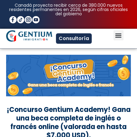
Ir
Canadá proyecta recibir cerca de 380.000 nuevos
residentes permanentes en 2026, según cifras oficiales
al
del gobierno
contenido
Men
Consultoría
¡Concurso Gentium Academy! Gana
una beca completa de inglés o
francés online (valorada en hasta
$7,000 USD).