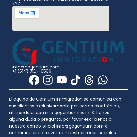
3Y2
info@gogentium.com
+1 (514) 312 - 6566
F
I
Y
T
T
W
a
n
o
i
h
h
c
s
u
k
r
a
El equipo de Gentium Immigration se comunica con
sus clientes exclusivamente por correo electrónico,
e
t
t
t
e
t
utilizando el dominio gogentium.com. Si tienes
b
a
u
o
a
s
alguna duda o pregunta, por favor escríbenos a
nuestro correo oficial info@gogentium.com ó
o
g
b
k
d
a
comuníquese a traves de nuestras redes sociales