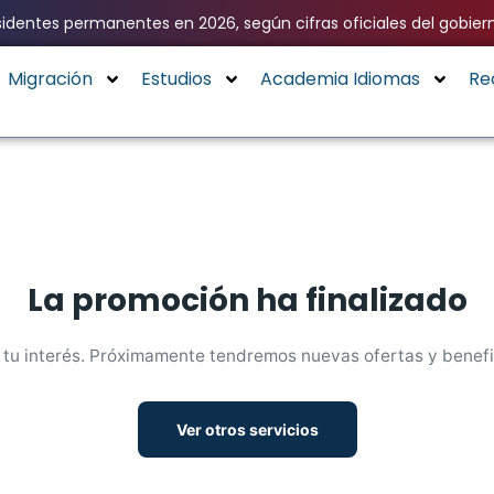
identes permanentes en 2026, según cifras oficiales del gobier
Migración
Estudios
Academia Idiomas
Re
La promoción ha finalizado
 tu interés. Próximamente tendremos nuevas ofertas y benefic
Ver otros servicios