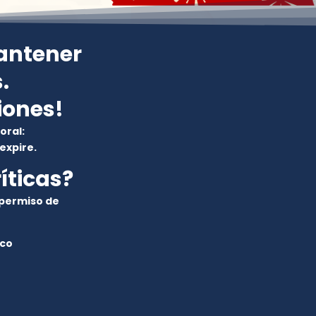
antener
.
iones!
oral:
expire.
íticas?
 permiso de
ico