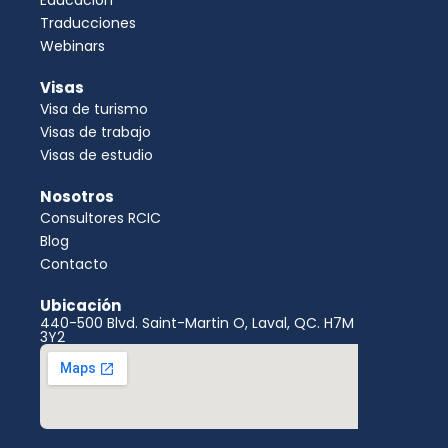
Educación
b
c
Traducciones
i
i
Webinars
c
o
a
n
Visas
d
Visa de turismo
o
Visas de trabajo
Visas de estudio
Nosotros
Consultores RCIC
Blog
Contacto
Ubicación
440-500 Blvd. Saint-Martin O, Laval, QC. H7M
3Y2