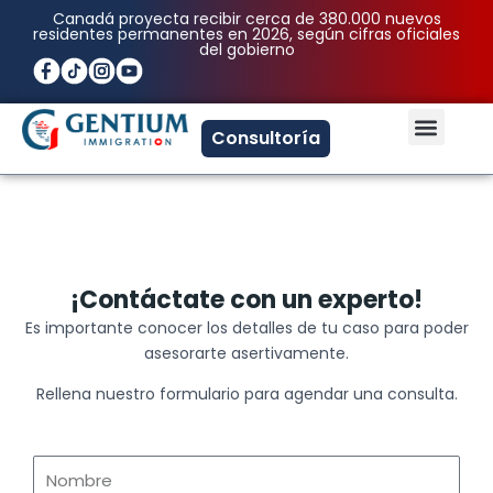
Ir
Canadá proyecta recibir cerca de 380.000 nuevos
residentes permanentes en 2026, según cifras oficiales
al
del gobierno
contenido
Men
Consultoría
¡Contáctate con un experto!
Es importante conocer los detalles de tu caso para poder
asesorarte asertivamente.
Rellena nuestro formulario para agendar una consulta.
N
o